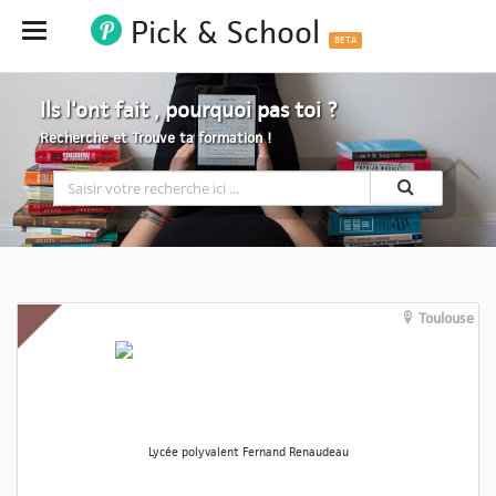
Pick & School
Hide
BETA
Ils l'ont fait , pourquoi pas toi ?
Recherche et Trouve ta formation !
Toulouse
Lycée polyvalent Fernand Renaudeau