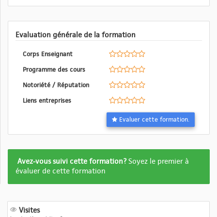
Evaluation générale de la formation
Corps Enseignant
Programme des cours
Notoriété / Réputation
Liens entreprises
Evaluer cette formation.
Formation
Avez-vous suivi cette formation?
Soyez le premier à
pas
évaluer de cette formation
encore
evalué
Visites