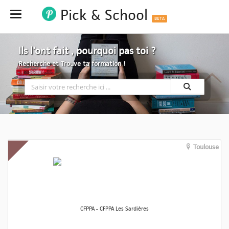
Pick & School
Hide
BETA
Ils l'ont fait , pourquoi pas toi ?
Recherche et Trouve ta formation !
Toulouse
CFPPA - CFPPA Les Sardières