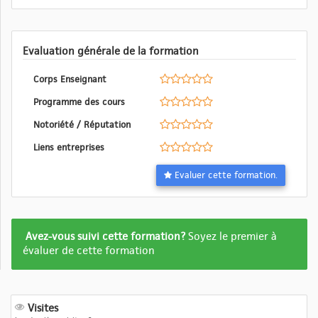
Evaluation générale de la formation
Corps Enseignant
Programme des cours
Notoriété / Réputation
Liens entreprises
Evaluer cette formation.
Formation
Avez-vous suivi cette formation?
Soyez le premier à
pas
évaluer de cette formation
encore
evalué
Visites