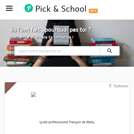
Pick & School
Hide
BETA
Ils l'ont fait , pourquoi pas toi ?
Recherche et Trouve ta formation !
Toulouse
Lycée professionnel François de Mahy