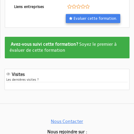
Liens entreprises
Evaluer cette formation.
Formation
Avez-vous suivi cette formation?
Soyez le premier à
pas
évaluer de cette formation
encore
evalué
Visites
Les dernières visites ?
Nous Contacter
Nous rejoindre sur :