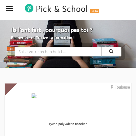
Pick & School
Hide
BETA
Ils l'ont fait , pourquoi pas toi ?
Recherche et Trouve ta formation !
Toulouse
Lycée polyvalent hôtelier