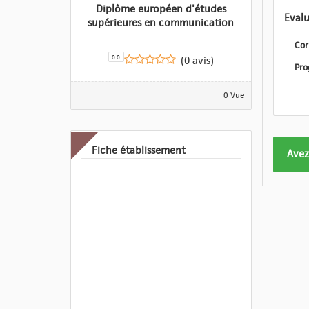
Diplôme européen d'études
supérieures en communication
Cor
0.0
(0 avis)
0 Vue
Fiche établissement
Form
Avez
pas
enco
eval