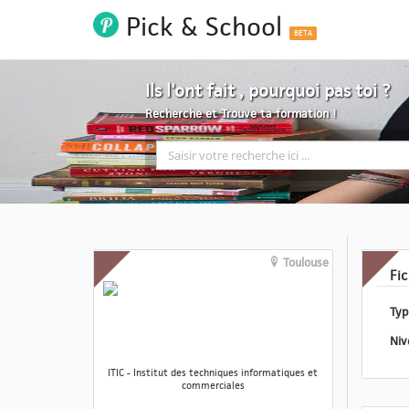
Pick & School
BETA
Ils l'ont fait , pourquoi pas toi ?
Recherche et Trouve ta formation !
Toulouse
Fi
ITIC - Institut des techniques informatiques et
commerciales