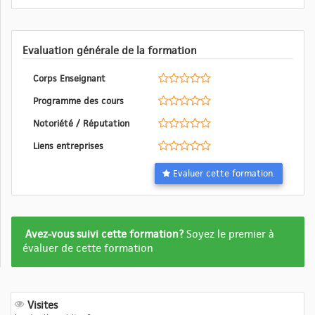
Evaluation générale de la formation
Corps Enseignant
Programme des cours
Notoriété / Réputation
Liens entreprises
Evaluer cette formation.
Formation
Avez-vous suivi cette formation?
Soyez le premier à
pas
évaluer de cette formation
encore
evalué
Visites