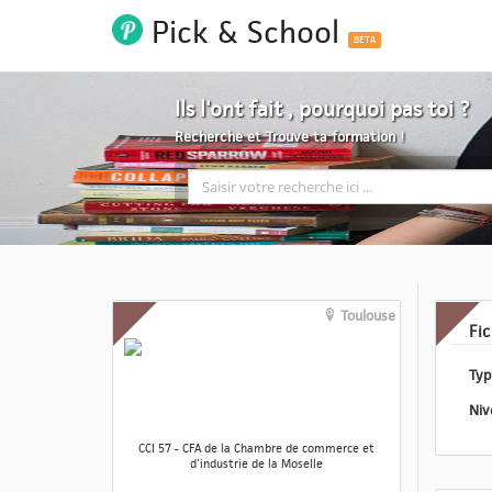
Pick & School
BETA
Ils l'ont fait , pourquoi pas toi ?
Recherche et Trouve ta formation !
Toulouse
Fi
CCI 57 - CFA de la Chambre de commerce et
d'industrie de la Moselle