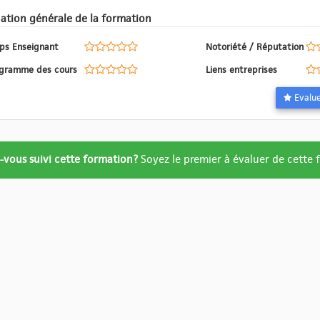
Evaluation générale de la formation
ps Enseignant
Notoriété / Réputation
Programme des cours
Liens entreprises
ation
-vous suivi cette formation?
Soyez le premier à évaluer de cette
re
ué