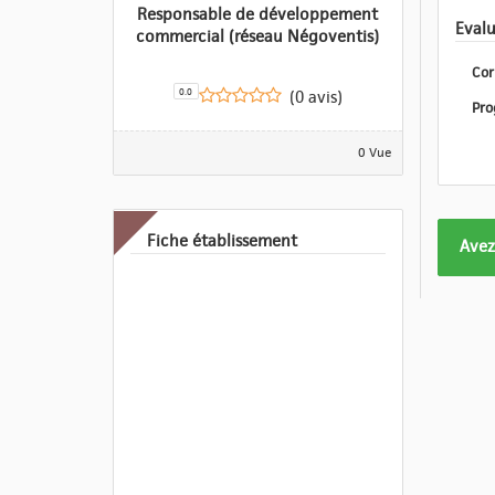
Responsable de développement
commercial (réseau Négoventis)
Cor
0.0
(0 avis)
0 Vue
Fiche établissement
Form
Avez
pas
enco
eval