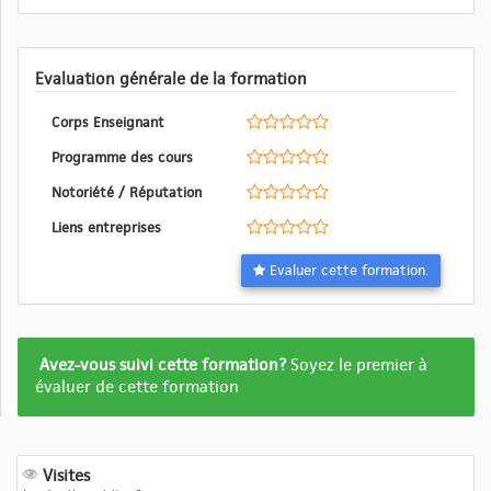
Evaluation générale de la formation
Corps Enseignant
Programme des cours
Notoriété / Réputation
Liens entreprises
Evaluer cette formation.
Formation
Avez-vous suivi cette formation?
Soyez le premier à
pas
évaluer de cette formation
encore
evalué
Visites