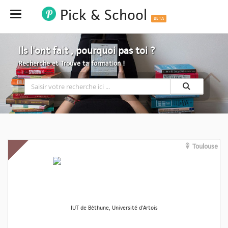
Pick & School
Hide
BETA
Ils l'ont fait , pourquoi pas toi ?
Recherche et Trouve ta formation !
Toulouse
IUT de Béthune, Université d'Artois