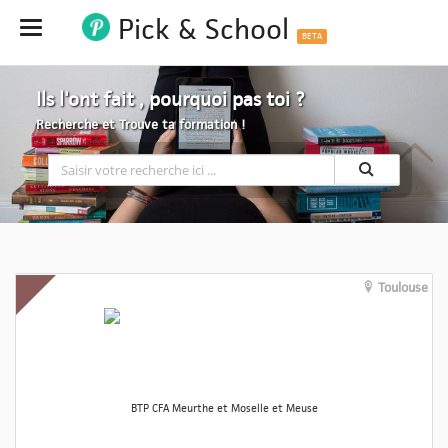
Pick & School
Hide
BETA
Ils l'ont fait , pourquoi pas toi ?
Recherche et Trouve ta formation !
Toulouse
BTP CFA Meurthe et Moselle et Meuse