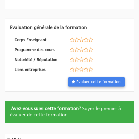
Evaluation générale de la formation
Corps Enseignant
Programme des cours
Notoriété / Réputation
Liens entreprises
Evaluer cette formation.
Formation
Avez-vous suivi cette formation?
Soyez le premier à
pas
évaluer de cette formation
encore
evalué