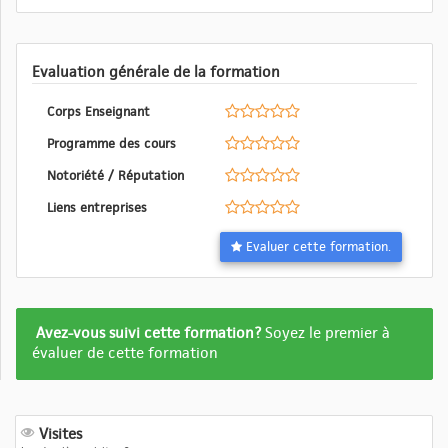
Evaluation générale de la formation
Corps Enseignant
Programme des cours
Notoriété / Réputation
Liens entreprises
Evaluer cette formation.
Formation
Avez-vous suivi cette formation?
Soyez le premier à
pas
évaluer de cette formation
encore
evalué
Visites