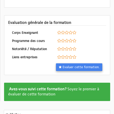
Evaluation générale de la formation
Corps Enseignant
Programme des cours
Notoriété / Réputation
Liens entreprises
Evaluer cette formation.
Formation
Avez-vous suivi cette formation?
Soyez le premier à
pas
évaluer de cette formation
encore
evalué