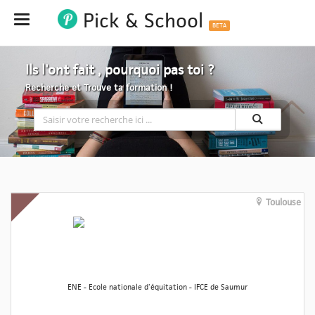
Pick & School
Hide
BETA
Ils l'ont fait , pourquoi pas toi ?
Recherche et Trouve ta formation !
Toulouse
ENE - Ecole nationale d'équitation - IFCE de Saumur