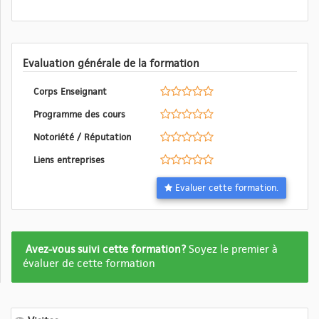
Evaluation générale de la formation
Corps Enseignant
Programme des cours
Notoriété / Réputation
Liens entreprises
Evaluer cette formation.
Formation
Avez-vous suivi cette formation?
Soyez le premier à
pas
évaluer de cette formation
encore
evalué