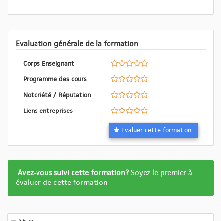
Evaluation générale de la formation
Corps Enseignant
Programme des cours
Notoriété / Réputation
Liens entreprises
Evaluer cette formation.
Formation
Avez-vous suivi cette formation?
Soyez le premier à
pas
évaluer de cette formation
encore
evalué