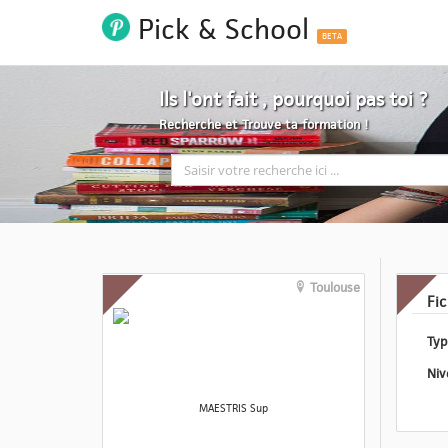
Pick & School
BETA
Ils l'ont fait , pourquoi pas toi ?
Recherche et Trouve ta formation !
Toulouse
Fi
MAESTRIS Sup