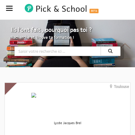
Pick & School
Hide
BETA
Ils l'ont fait , pourquoi pas toi ?
Recherche et Trouve ta formation !
Toulouse
Lycée Jacques Brel