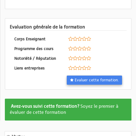
Evaluation générale de la formation
Corps Enseignant
Programme des cours
Notoriété / Réputation
Liens entreprises
Evaluer cette formation.
Formation
Avez-vous suivi cette formation?
Soyez le premier à
pas
évaluer de cette formation
encore
evalué