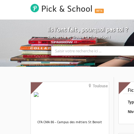
Pick & School
BETA
Ils l'ont fait , pourquoi pas toi ?
Recherche et Trouve ta formation !
Toulouse
Fi
CFA CMA 86 - Campus des métiers St Benoit