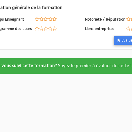
Evaluation générale de la formation
ps Enseignant
Notoriété / Réputation
Programme des cours
Liens entreprises
ation
-vous suivi cette formation?
Soyez le premier à évaluer de cette
re
ué