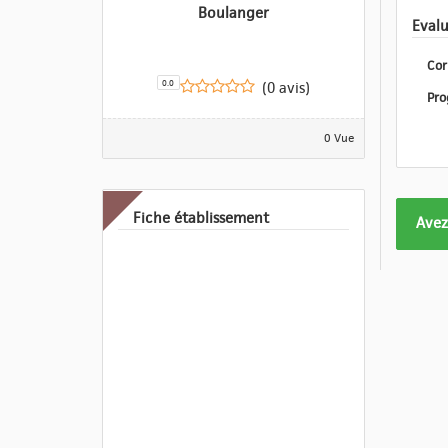
Boulanger
Cor
0.0
(0 avis)
0 Vue
Fiche établissement
Form
Avez
pas
enco
eval