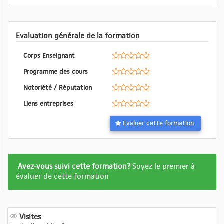
Evaluation générale de la formation
Corps Enseignant
Programme des cours
Notoriété / Réputation
Liens entreprises
Evaluer cette formation.
Formation
Avez-vous suivi cette formation?
Soyez le premier à
pas
évaluer de cette formation
encore
evalué
Visites