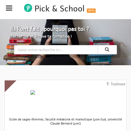
Pick & School
Hide
BETA
Ils l'ont fait , pourquoi pas toi ?
Recherche et Trouve ta formation !
Toulouse
Ecole de sages-femmes, faculté médecine et maïeutique Lyon-Sud, université
Claude Bernard Lyon1