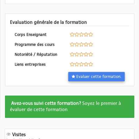
Evaluation générale de la formation
Corps Enseignant
Programme des cours
Notoriété / Réputation
Liens entreprises
Evaluer cette formation.
Formation
Avez-vous suivi cette formation?
Soyez le premier à
pas
évaluer de cette formation
encore
evalué
Visites