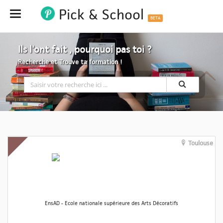
Pick & School
Hide
BETA
Ils l'ont fait , pourquoi pas toi ?
Recherche et Trouve ta formation !
Toulouse
EnsAD - Ecole nationale supérieure des Arts Décoratifs