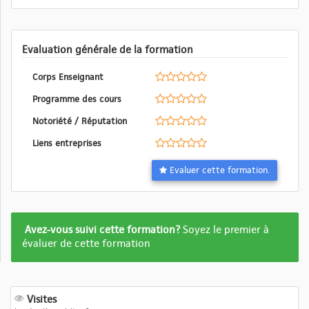
Evaluation générale de la formation
Corps Enseignant
Programme des cours
Notoriété / Réputation
Liens entreprises
Evaluer cette formation.
Formation
Avez-vous suivi cette formation?
Soyez le premier à
pas
évaluer de cette formation
encore
evalué
Visites