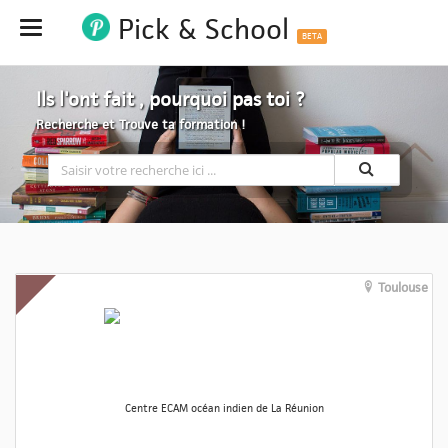
Pick & School
Hide
BETA
Ils l'ont fait , pourquoi pas toi ?
Recherche et Trouve ta formation !
Toulouse
Centre ECAM océan indien de La Réunion