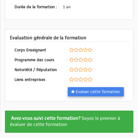
Durée de la formation :
1 an
Evaluation générale de la formation
Corps Enseignant
Programme des cours
Notoriété / Réputation
Liens entreprises
Evaluer cette formation.
Formation
Avez-vous suivi cette formation?
Soyez le premier à
pas
évaluer de cette formation
encore
evalué