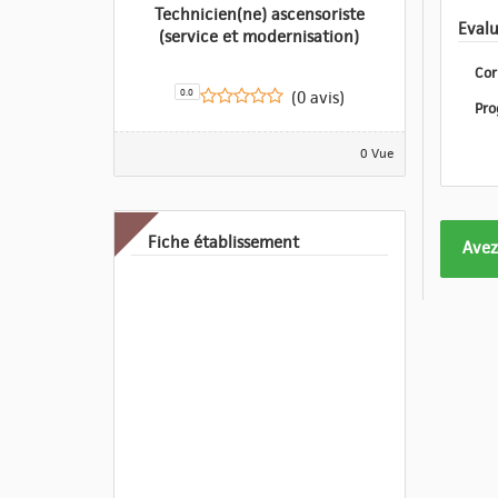
Technicien(ne) ascensoriste
(service et modernisation)
Cor
0.0
(0 avis)
0 Vue
Fiche établissement
Form
Avez
pas
enco
eval