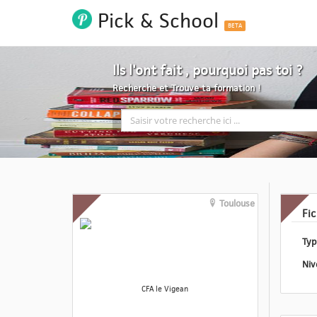
Pick & School
BETA
Ils l'ont fait , pourquoi pas toi ?
Recherche et Trouve ta formation !
Toulouse
Fi
CFA le Vigean