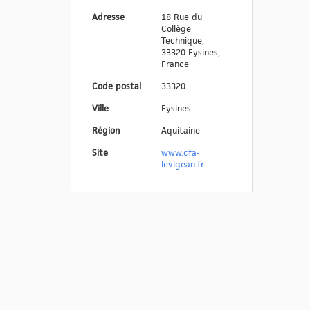
Adresse
18 Rue du
Collège
Technique,
33320 Eysines,
France
Code postal
33320
Ville
Eysines
Région
Aquitaine
Site
www.cfa-
levigean.fr