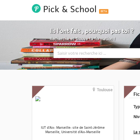
Pick & School
BETA
Ils l'ont fait , pourquoi pas toi ?
Recherche et Trouve ta formation !
Toulouse
Fi
IUT d'Aix- Marseille- site de Saint-Jérôme
Marseille, Université d'Aix-Marseille