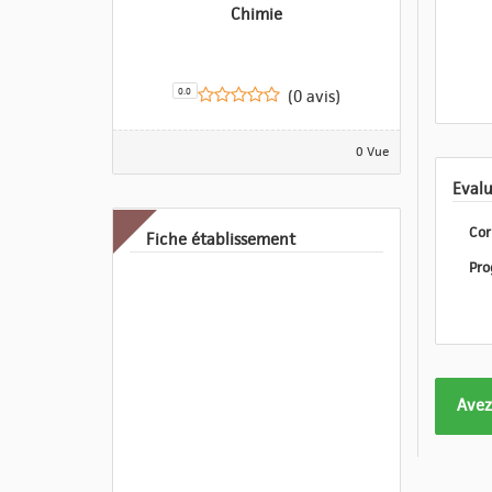
Chimie
0.0
(0 avis)
0 Vue
Cor
Fiche établissement
Form
Avez
pas
enco
eval