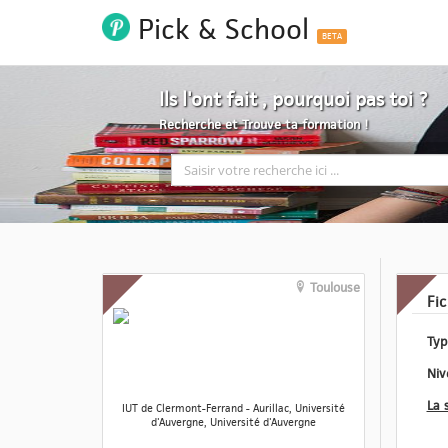
Pick & School
BETA
Ils l'ont fait , pourquoi pas toi ?
Recherche et Trouve ta formation !
Toulouse
Fi
IUT de Clermont-Ferrand - Aurillac, Université
d'Auvergne, Université d'Auvergne