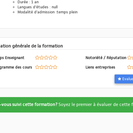
Durée : 1 an
Langues d'études : null
Modalité d'admission :temps plein
Evaluation générale de la formation
ps Enseignant
Notoriété / Réputation
Programme des cours
Liens entreprises
ation
-vous suivi cette formation?
Soyez le premier à évaluer de cette
re
ué