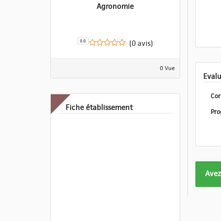
Agronomie
0.0
(0 avis)
0 Vue
Cor
Fiche établissement
Form
Avez
pas
enco
eval