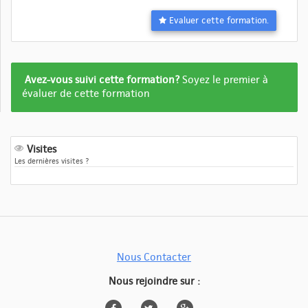
Evaluer cette formation.
Formation
Avez-vous suivi cette formation?
Soyez le premier à
pas
évaluer de cette formation
encore
evalué
Visites
Les dernières visites ?
Nous Contacter
Nous rejoindre sur :