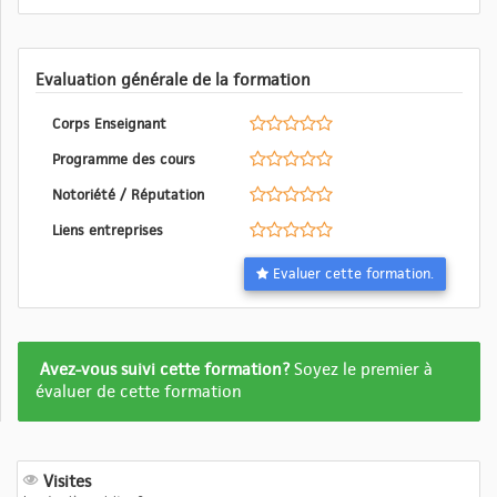
Evaluation générale de la formation
Corps Enseignant
Programme des cours
Notoriété / Réputation
Liens entreprises
Evaluer cette formation.
Formation
Avez-vous suivi cette formation?
Soyez le premier à
pas
évaluer de cette formation
encore
evalué
Visites