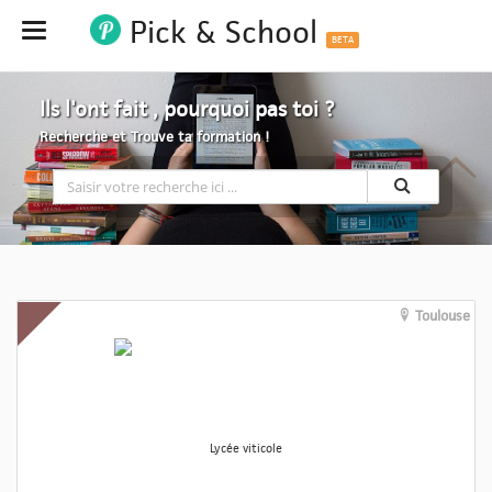
Pick & School
Hide
BETA
Ils l'ont fait , pourquoi pas toi ?
Recherche et Trouve ta formation !
Toulouse
Lycée viticole