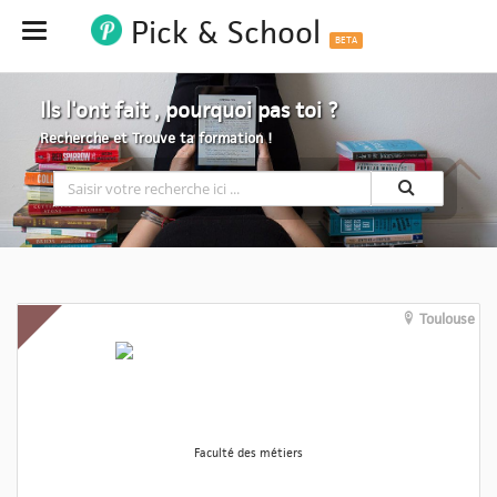
Pick & School
Hide
BETA
Ils l'ont fait , pourquoi pas toi ?
Recherche et Trouve ta formation !
Toulouse
Faculté des métiers