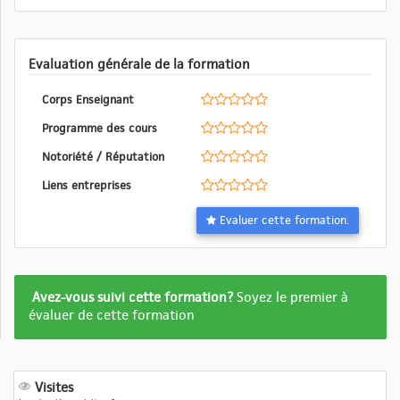
Evaluation générale de la formation
Corps Enseignant
Programme des cours
Notoriété / Réputation
Liens entreprises
Evaluer cette formation.
Formation
Avez-vous suivi cette formation?
Soyez le premier à
pas
évaluer de cette formation
encore
evalué
Visites