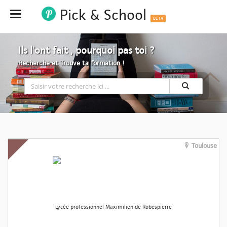
Pick & School
Hide
BETA
Ils l'ont fait , pourquoi pas toi ?
Recherche et Trouve ta formation !
Toulouse
Lycée professionnel Maximilien de Robespierre