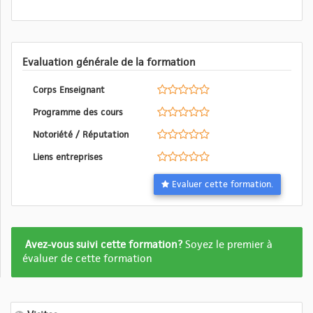
Evaluation générale de la formation
Corps Enseignant
Programme des cours
Notoriété / Réputation
Liens entreprises
Evaluer cette formation.
Formation
Avez-vous suivi cette formation?
Soyez le premier à
pas
évaluer de cette formation
encore
evalué