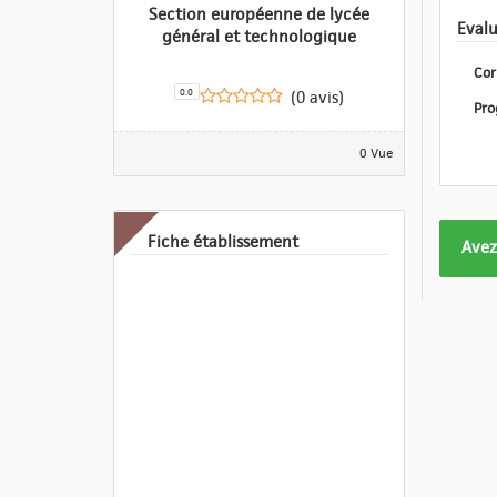
Section européenne de lycée
général et technologique
Cor
0.0
(0 avis)
0 Vue
Fiche établissement
Form
Avez
pas
enco
eval