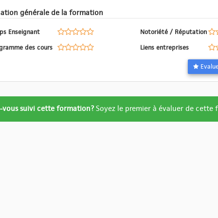
Evaluation générale de la formation
ps Enseignant
Notoriété / Réputation
Programme des cours
Liens entreprises
ation
-vous suivi cette formation?
Soyez le premier à évaluer de cette
re
ué