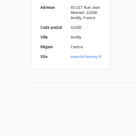
Adresse
81-217 Rue Jean
Monnet, 45200
Amilly, France
Code postal
45200
Ville
Amilly
Région
Centre
Site
www.lechesnoy.fr