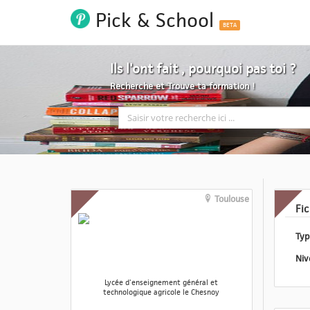
Pick & School
BETA
Ils l'ont fait , pourquoi pas toi ?
Recherche et Trouve ta formation !
Toulouse
Fi
Lycée d'enseignement général et
technologique agricole le Chesnoy