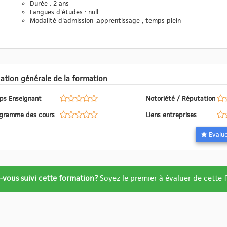
Durée : 2 ans
Langues d'études : null
Modalité d'admission :apprentissage ; temps plein
Evaluation générale de la formation
ps Enseignant
Notoriété / Réputation
Programme des cours
Liens entreprises
ation
-vous suivi cette formation?
Soyez le premier à évaluer de cette
re
ué