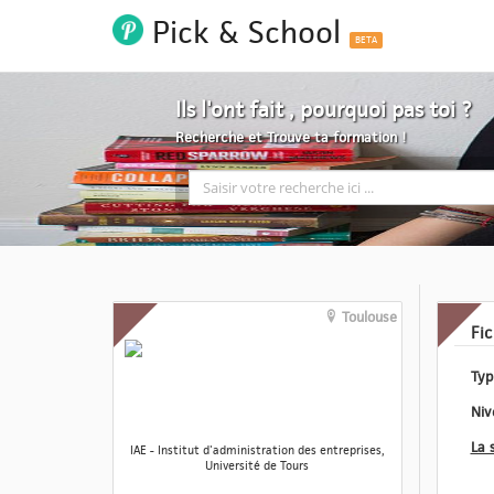
Pick & School
BETA
Ils l'ont fait , pourquoi pas toi ?
Recherche et Trouve ta formation !
Toulouse
Fi
IAE - Institut d'administration des entreprises,
Université de Tours