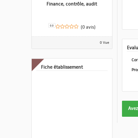
Finance, contrôle, audit
0.0
(0 avis)
0 Vue
Cor
Fiche établissement
Form
Avez
pas
enco
eval