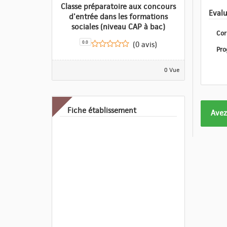
Classe préparatoire aux concours
d'entrée dans les formations
sociales (niveau CAP à bac)
Cor
0.0
(0 avis)
0 Vue
Fiche établissement
Form
Avez
pas
enco
eval