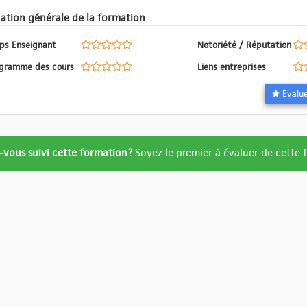
Evaluation générale de la formation
ps Enseignant
Notoriété / Réputation
Programme des cours
Liens entreprises
ation
-vous suivi cette formation?
Soyez le premier à évaluer de cette
re
ué