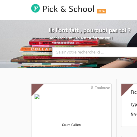
Pick & School
BETA
Ils l'ont fait , pourquoi pas toi ?
Recherche et Trouve ta formation !
Toulouse
Fi
Cours Galien