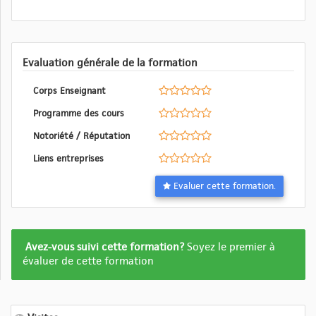
Evaluation générale de la formation
Corps Enseignant
Programme des cours
Notoriété / Réputation
Liens entreprises
Evaluer cette formation.
Formation
Avez-vous suivi cette formation?
Soyez le premier à
pas
évaluer de cette formation
encore
evalué