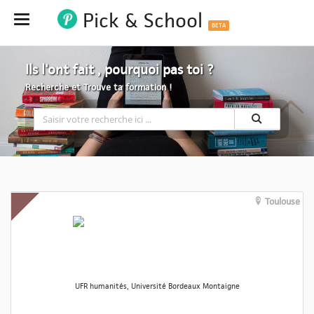
Pick & School
Hide
BETA
Ils l'ont fait , pourquoi pas toi ?
Recherche et Trouve ta formation !
Toulouse
UFR humanités, Université Bordeaux Montaigne