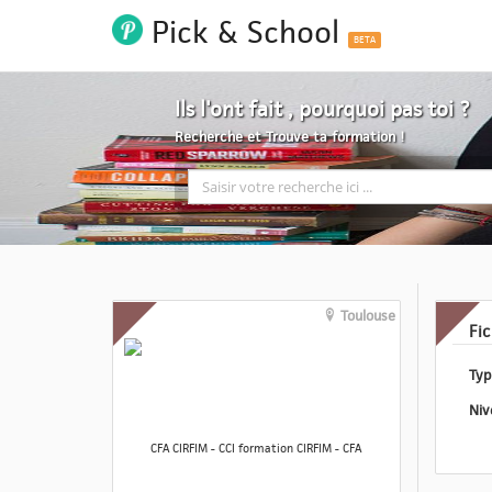
Pick & School
BETA
Ils l'ont fait , pourquoi pas toi ?
Recherche et Trouve ta formation !
Toulouse
Fi
CFA CIRFIM - CCI formation CIRFIM - CFA