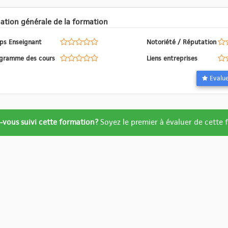
Evaluation générale de la formation
ps Enseignant
Notoriété / Réputation
Programme des cours
Liens entreprises
ation
-vous suivi cette formation?
Soyez le premier à évaluer de cette
re
ué