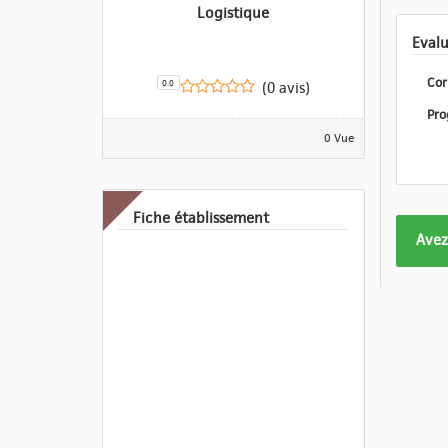
Logistique
Cor
0.0
(0 avis)
0 Vue
Fiche établissement
Form
Avez
pas
enco
eval