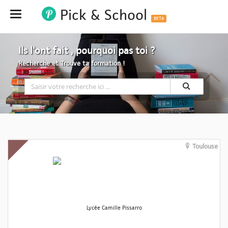
Pick & School
Hide
BETA
Ils l'ont fait , pourquoi pas toi ?
Recherche et Trouve ta formation !
Toulouse
Lycée Camille Pissarro