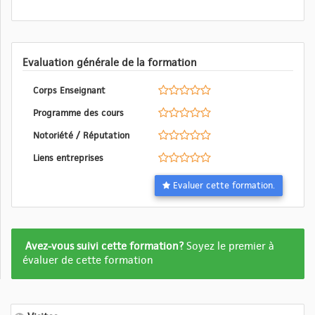
Evaluation générale de la formation
Corps Enseignant
Programme des cours
Notoriété / Réputation
Liens entreprises
Evaluer cette formation.
Formation
Avez-vous suivi cette formation?
Soyez le premier à
pas
évaluer de cette formation
encore
evalué