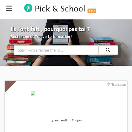
Pick & School
Hide
BETA
Ils l'ont fait , pourquoi pas toi ?
Recherche et Trouve ta formation !
Toulouse
Lycée Frédéric Chopin