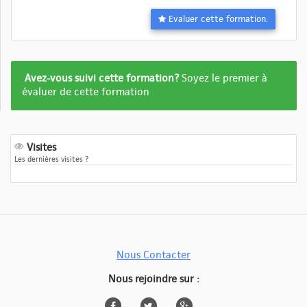
Evaluer cette formation.
Formation
Avez-vous suivi cette formation?
Soyez le premier à
pas
évaluer de cette formation
encore
evalué
Visites
Les dernières visites ?
Nous Contacter
Nous rejoindre sur :