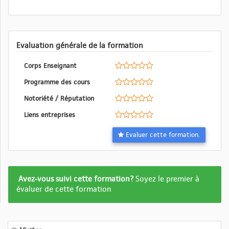
Evaluation générale de la formation
Corps Enseignant
Programme des cours
Notoriété / Réputation
Liens entreprises
Evaluer cette formation.
Formation
Avez-vous suivi cette formation?
Soyez le premier à
pas
évaluer de cette formation
encore
evalué