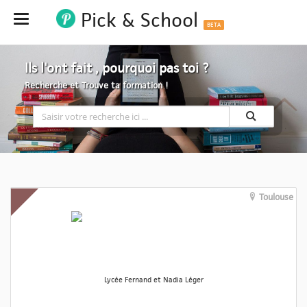
Pick & School
Hide
BETA
Ils l'ont fait , pourquoi pas toi ?
Recherche et Trouve ta formation !
Toulouse
Lycée Fernand et Nadia Léger