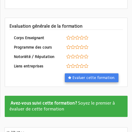
Evaluation générale de la formation
Corps Enseignant
Programme des cours
Notoriété / Réputation
Liens entreprises
Evaluer cette formation.
Formation
Avez-vous suivi cette formation?
Soyez le premier à
pas
évaluer de cette formation
encore
evalué