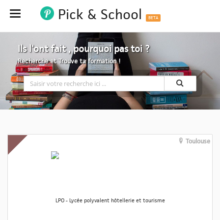
Pick & School
Hide
BETA
Ils l'ont fait , pourquoi pas toi ?
Recherche et Trouve ta formation !
Toulouse
LPO - Lycée polyvalent hôtellerie et tourisme