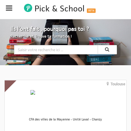
Pick & School
Hide
BETA
Ils l'ont fait , pourquoi pas toi ?
Recherche et Trouve ta formation !
Toulouse
CFA des villes de la Mayenne - Unité Laval - Chanzy