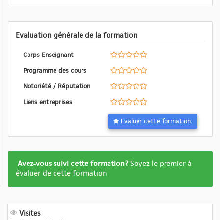
Evaluation générale de la formation
Corps Enseignant
Programme des cours
Notoriété / Réputation
Liens entreprises
Evaluer cette formation.
Formation
Avez-vous suivi cette formation?
Soyez le premier à
pas
évaluer de cette formation
encore
evalué
Visites