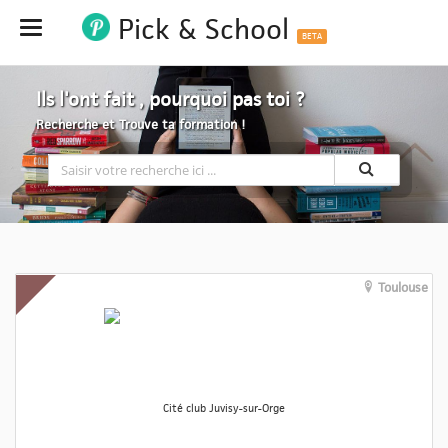
Pick & School
Hide
BETA
Ils l'ont fait , pourquoi pas toi ?
Recherche et Trouve ta formation !
Toulouse
Cité club Juvisy-sur-Orge