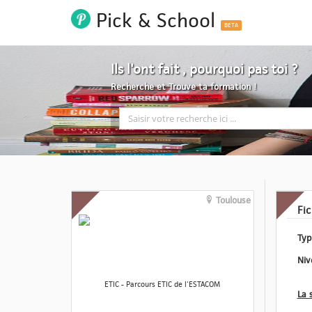
Pick & School
BETA
Ils l'ont fait , pourquoi pas toi ?
Recherche et Trouve ta formation !
Toulouse
Fi
ETIC - Parcours ETIC de l'ESTACOM