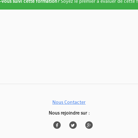
ation
-vous suivi cette formation?
Soyez le premier à évaluer de cette
re
ué
Nous Contacter
Nous rejoindre sur :