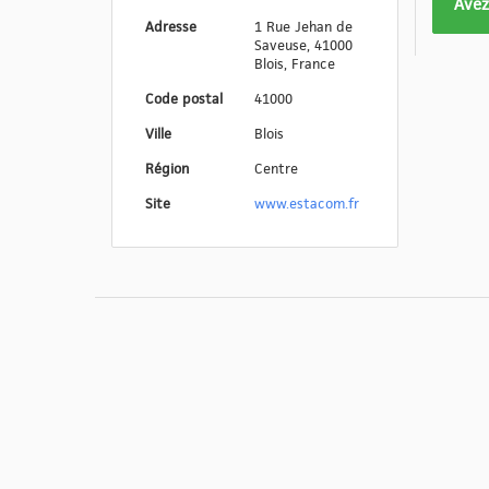
Form
Avez
pas
Adresse
1 Rue Jehan de
Saveuse, 41000
enco
Blois, France
eval
Code postal
41000
Ville
Blois
Région
Centre
Site
www.estacom.fr