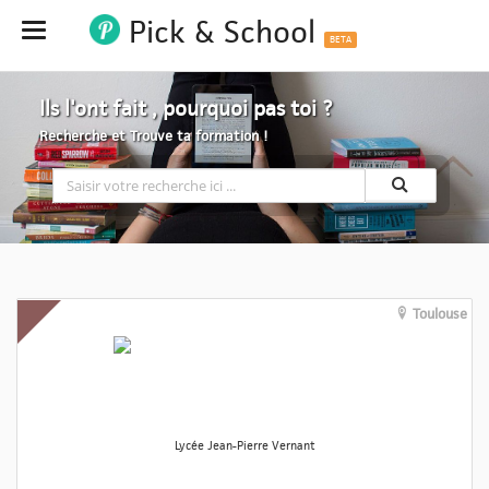
Pick & School
Hide
BETA
Ils l'ont fait , pourquoi pas toi ?
Recherche et Trouve ta formation !
Toulouse
Lycée Jean-Pierre Vernant