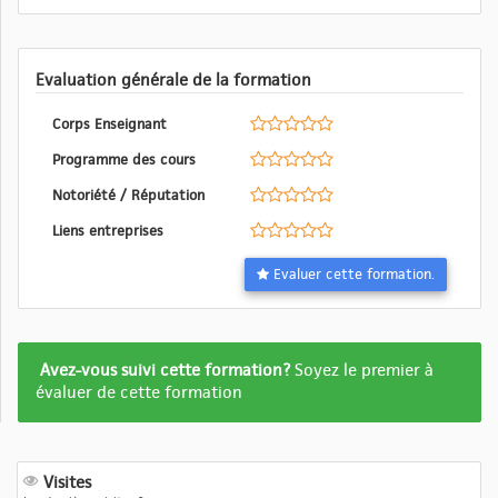
Evaluation générale de la formation
Corps Enseignant
Programme des cours
Notoriété / Réputation
Liens entreprises
Evaluer cette formation.
Formation
Avez-vous suivi cette formation?
Soyez le premier à
pas
évaluer de cette formation
encore
evalué
Visites