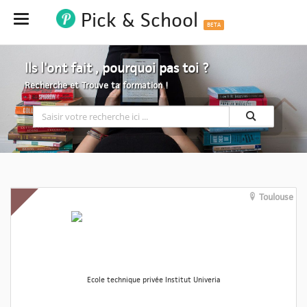
Pick & School
Hide
BETA
Ils l'ont fait , pourquoi pas toi ?
Recherche et Trouve ta formation !
Toulouse
Ecole technique privée Institut Univeria