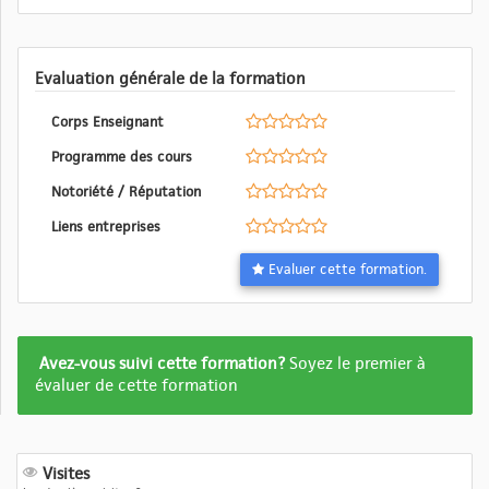
Evaluation générale de la formation
Corps Enseignant
Programme des cours
Notoriété / Réputation
Liens entreprises
Evaluer cette formation.
Formation
Avez-vous suivi cette formation?
Soyez le premier à
pas
évaluer de cette formation
encore
evalué
Visites