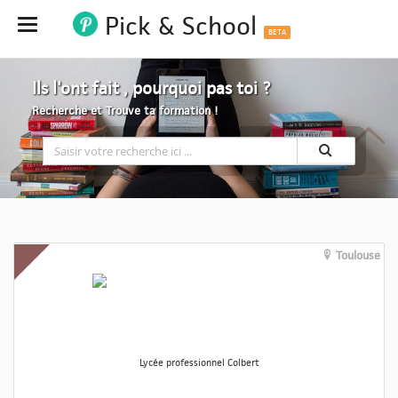
Pick & School
Hide
BETA
Ils l'ont fait , pourquoi pas toi ?
Recherche et Trouve ta formation !
Toulouse
Lycée professionnel Colbert