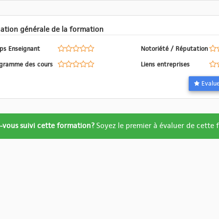
Evaluation générale de la formation
ps Enseignant
Notoriété / Réputation
Programme des cours
Liens entreprises
ation
-vous suivi cette formation?
Soyez le premier à évaluer de cette
re
ué