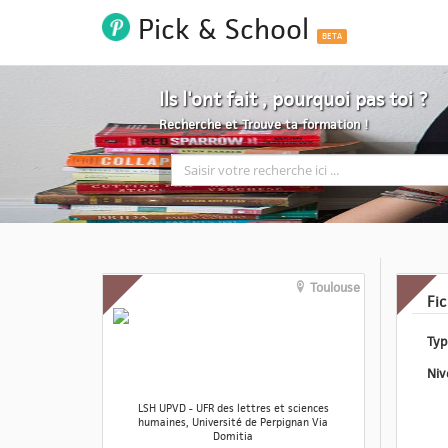
Pick & School
BETA
Ils l'ont fait , pourquoi pas toi ?
Recherche et Trouve ta formation !
Toulouse
Fi
LSH UPVD - UFR des lettres et sciences
humaines, Université de Perpignan Via
Domitia