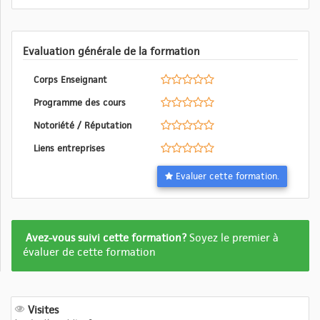
Evaluation générale de la formation
Corps Enseignant
Programme des cours
Notoriété / Réputation
Liens entreprises
Evaluer cette formation.
Formation
Avez-vous suivi cette formation?
Soyez le premier à
pas
évaluer de cette formation
encore
evalué
Visites