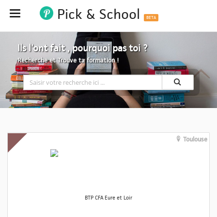
Pick & School
Hide
BETA
Ils l'ont fait , pourquoi pas toi ?
Recherche et Trouve ta formation !
Toulouse
BTP CFA Eure et Loir