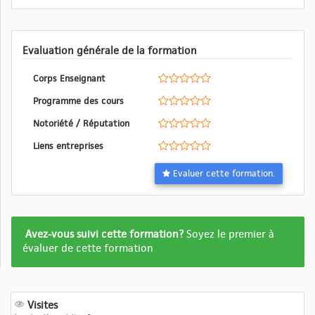
Evaluation générale de la formation
Corps Enseignant
Programme des cours
Notoriété / Réputation
Liens entreprises
Evaluer cette formation.
Formation
Avez-vous suivi cette formation?
Soyez le premier à
pas
évaluer de cette formation
encore
evalué
Visites