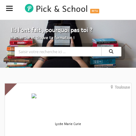
Pick & School
Hide
BETA
Ils l'ont fait , pourquoi pas toi ?
Recherche et Trouve ta formation !
Toulouse
Lycée Marie Curie