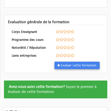
Evaluation générale de la formation
Corps Enseignant
Programme des cours
Notoriété / Réputation
Liens entreprises
Evaluer cette formation.
Formation
Avez-vous suivi cette formation?
Soyez le premier à
pas
évaluer de cette formation
encore
evalué