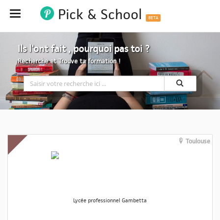
Pick & School
Hide
BETA
Ils l'ont fait , pourquoi pas toi ?
Recherche et Trouve ta formation !
Toulouse
Lycée professionnel Gambetta